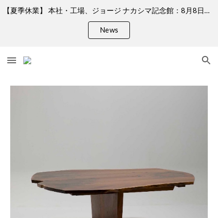
【夏季休業】 本社・工場、ジョージ ナカシマ記念館：8月8日（土）、9日（日）、11日（火）、13日（木）〜 16日（日）何卒ご了承くださいますようお願い申し上げます。 ＊銀座店はお盆期間中も営業しております。
Skip to main content
Skip to navigation
News