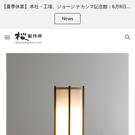
【夏季休業】 本社・工場、ジョージ ナカシマ記念館：8月8日（土）、9日（日）、11日（火）、13日（木）〜 16日（日）何卒ご了承くださいますようお願い申し上げます。 ＊銀座店はお盆期間中も営業しております。
Skip to main content
Skip to navigation
News